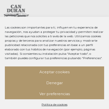
Las cookies son importantes para ti, influyen en tu experiencia de
C. Gurri, 2 08553 Seva
navegación, nos ayudan a proteger tu privacidad y permiten realizar
Barcelona, Spain
las peticiones que nos solicites a través de la web. Utilizamos cookies
propias y de terceros para analizar nuestros servicios y mostrarte
T 34 93 889 23 35
publicidad relacionada con tus preferencias en base a un perfil
elaborado con tus hábitos de navegación (por ejemplo, páginas
F 34 93 889 20 78
visitadas). Si consientes su instalación pulsa "Aceptar todo", o
info@splendid-foods.com
también puedes configurar tus preferencias pulsando “Preferencias".
Aviso legal
Aceptar cookies
Política de privacidad
Política de privacidad en redes sociales
Política de cookies
Denegar
Facebook
Ver preferencias
Instagram
Política de cookies