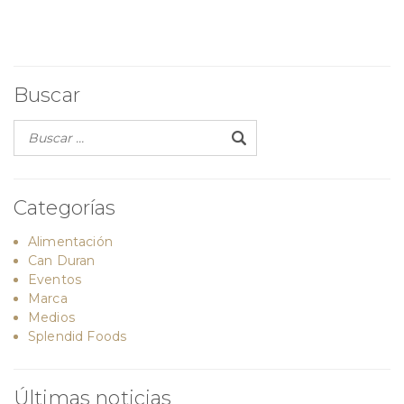
de
de
entradas
entradas
Buscar
Categorías
Alimentación
Can Duran
Eventos
Marca
Medios
Splendid Foods
Últimas noticias