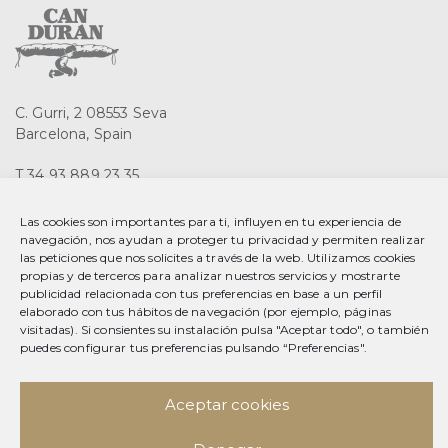
C. Gurri, 2 08553 Seva
Barcelona, Spain
T 34 93 889 23 35
F 34 93 889 20 78
info@splendid-foods.com
Las cookies son importantes para ti, influyen en tu experiencia de
navegación, nos ayudan a proteger tu privacidad y permiten realizar
las peticiones que nos solicites a través de la web. Utilizamos cookies
Aviso legal
propias y de terceros para analizar nuestros servicios y mostrarte
Política de privacidad
publicidad relacionada con tus preferencias en base a un perfil
Política de privacidad en redes sociales
elaborado con tus hábitos de navegación (por ejemplo, páginas
Política de cookies
visitadas). Si consientes su instalación pulsa "Aceptar todo", o también
puedes configurar tus preferencias pulsando “Preferencias".
Facebook
Instagram
Aceptar cookies