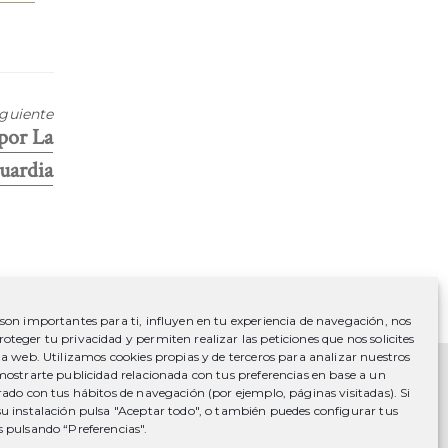
iguiente
 por La
uardia
 son importantes para ti, influyen en tu experiencia de navegación, nos
oteger tu privacidad y permiten realizar las peticiones que nos solicites
 la web. Utilizamos cookies propias y de terceros para analizar nuestros
 mostrarte publicidad relacionada con tus preferencias en base a un
orado con tus hábitos de navegación (por ejemplo, páginas visitadas). Si
Facebook
su instalación pulsa "Aceptar todo", o también puedes configurar tus
Instagram
s pulsando “Preferencias".
es