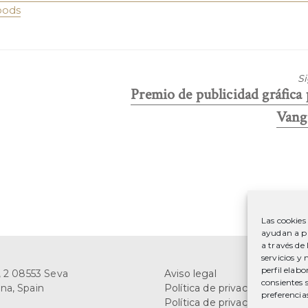
oods
S
Entrada
Premio de publicidad gráfica
siguiente:
Vang
Las cookies
ayudan a pr
a través de
servicios y
perfil elab
i, 2 08553 Seva
Aviso legal
consientes 
na, Spain
Política de privacidad
preferencia
Política de privacidad en red