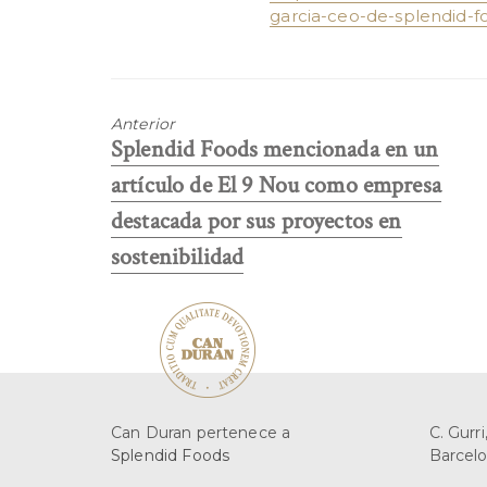
garcia-ceo-de-splendid-f
Anterior
Entrada
Splendid Foods mencionada en un
anterior:
artículo de El 9 Nou como empresa
destacada por sus proyectos en
sostenibilidad
Can Duran pertenece a
C. Gurr
Splendid Foods
Barcelo