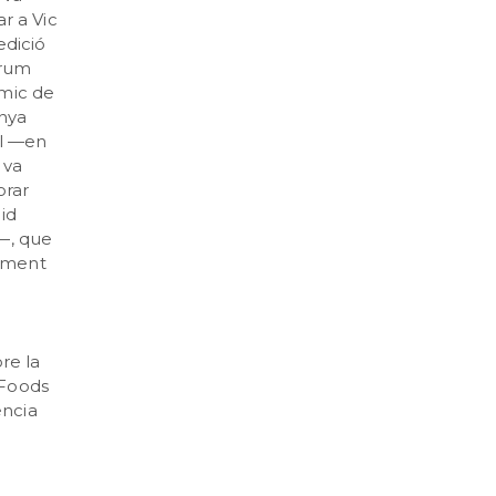
r a Vic
edició
òrum
mic de
nya
l —en
 va
orar
id
—, que
tament
re la
 Foods
ència