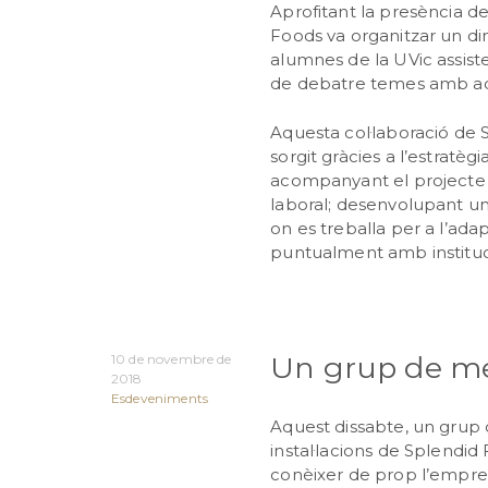
Aprofitant la presència d
Foods va organitzar un din
alumnes de la UVic assisten
de debatre temes amb aqu
Aquesta col·laboració de
sorgit gràcies a l’estratè
acompanyant el projecte d
laboral; desenvolupant un 
on es treballa per a l’adap
puntualment amb instituc
Un grup de me
10 de novembre de
2018
Esdeveniments
Aquest dissabte, un grup d
instal·lacions de Splendid
conèixer de prop l’empres