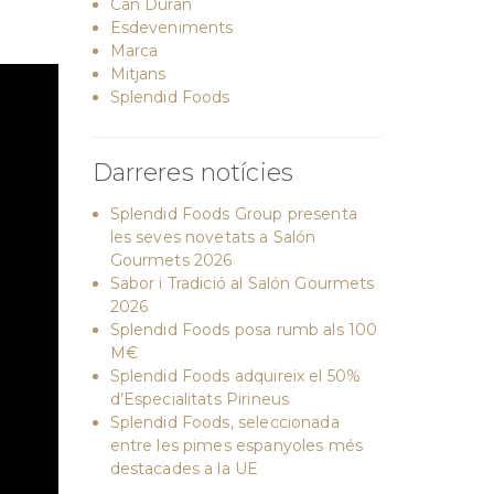
Can Duran
Esdeveniments
Marca
Mitjans
Splendid Foods
Darreres notícies
Splendid Foods Group presenta
les seves novetats a Salón
Gourmets 2026
Sabor i Tradició al Salón Gourmets
2026
Splendid Foods posa rumb als 100
M€
Splendid Foods adquireix el 50%
d’Especialitats Pirineus
Splendid Foods, seleccionada
entre les pimes espanyoles més
destacades a la UE