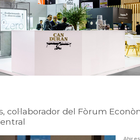
s, col·laborador del Fòrum Econò
entral
Ahir es