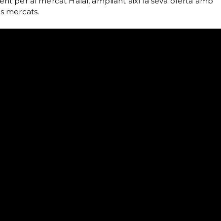
t per al mercat Halal, ampliant així la seva oferta amb
s mercats.