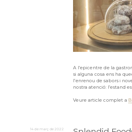
A l’epicentre de la gastr
si alguna cosa ens ha queda
l’enrenou de sabors i nove
nostra atenció: l’estand 
Veure article complet a
B
Splendid Foods
14 de març de 2022