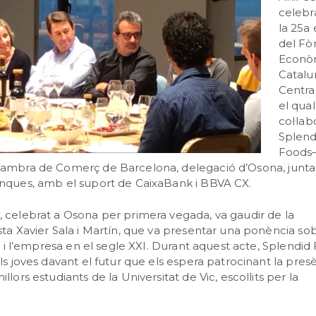
celebra
la 25a 
del F
Econò
Catalu
Centra
el qual
col·lab
Splend
Foods
Cambra de Comerç de Barcelona, delegació d’Osona, jun
enques, amb el suport de CaixaBank i BBVA CX.
 celebrat a Osona per primera vegada, va gaudir de la
sta Xavier Sala i Martín, que va presentar una ponència sob
at i l’empresa en el segle XXI. Durant aquest acte, Splendid
ls joves davant el futur que els espera patrocinant la pres
lors estudiants de la Universitat de Vic, escollits per la