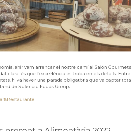
onomia, ahir vam arrencar el nostre camí al Salón Gourmets 
t clara, és que l’excel·lència es troba en els detalls. Entre
tats, hi va haver una parada obligatòria que va captar tota
estand de Splendid Foods Group.
ar&Restaurante
 present a Alimentària 2022