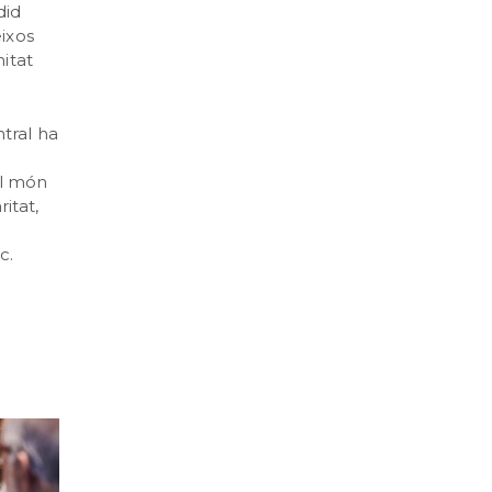
did
eixos
nitat
tral ha
el món
itat,
c.