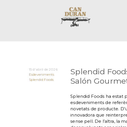
Splendid Foods
15 d'abril de 2026
Esdeveniments
Salón Gourmet
Splendid Foods
Splendid Foods ha estat 
esdeveniments de referènc
novetats de producte. D’u
innovadora que reinterpre
sense pell. De l’altra, la 