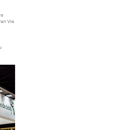
ra
ran Via
u