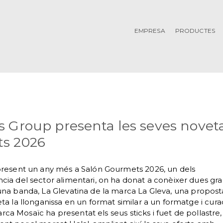
EMPRESA
PRODUCTES
 Group presenta les seves noveta
s 2026
present un any més a Salón Gourmets 2026, un dels
ia del sector alimentari, on ha donat a conèixer dues gr
na banda, La Glevatina de la marca La Gleva, una propost
ta la llonganissa en un format similar a un formatge i cur
marca Mosaïc ha presentat els seus sticks i fuet de pollastre,