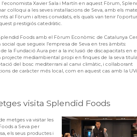
e l’economista Xavier Sala i Martín en aquest Fòrum, Splen
ar col·loqui a les seves instal·lacions de Seva, amb els mat
ts al Fòrum i altres convidats, els quals van tenir l’oportu
est prestigiós catedràtic.
 Splendid Foods amb el Fòrum Econòmic de Catalunya Cen
gia social que segueix l’empresa de Seva en tres àmbits:
e la Fundació Aura per a la inclusió de discapacitats en 
projecte mediambiental propi en finques de la seva titular
tació del bosc mediterrani al canvi climàtic, i col·laborant
ions de caràcter més local, com en aquest cas amb la UVi
tges visita Splendid Foods
e metges va visitar les
 Foods a Seva per
a, els seus productes i