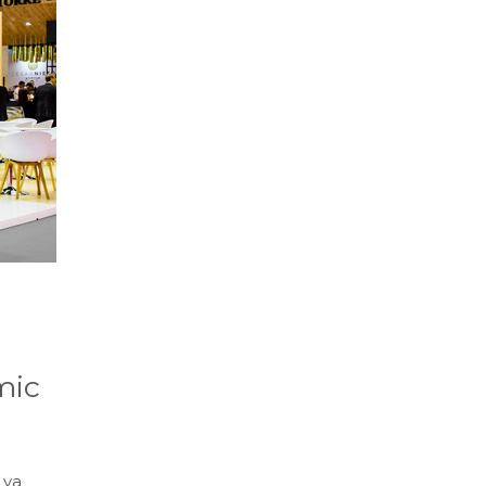
mic
 va