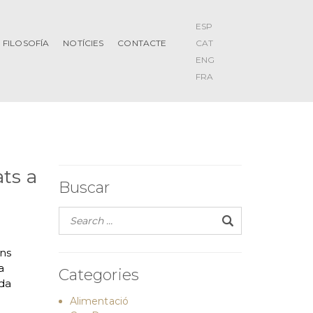
ESP
FILOSOFÍA
NOTÍCIES
CONTACTE
CAT
ENG
FRA
ts a
Buscar
ans
a
Categories
ada
Alimentació