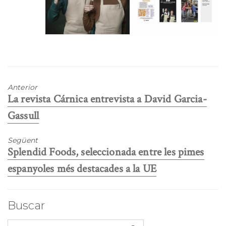
Anterior
Previous
La revista Cárnica entrevista a David Garcia-
post:
Gassull
Següent
Next
Splendid Foods, seleccionada entre les pimes
post:
espanyoles més destacades a la UE
Buscar