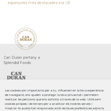
espanyoles més destacades a la UE
Can Duran pertany a
Splendid Foods
Les cookies són importants per a tu, influeixen en la teva experiència
de navegació, ens ajuden a protegir la teva privacitat i permeten
C. Gurri, 2 08553 Seva
realitzar les peticions que ens sol·licitis a través de la web. Utilitzem
Barcelona, Spain
cookies pròpies i de tercers per a analitzar els nostres serveis i
mostrar-te publicitat relacionada amb les teves preferències sobre la