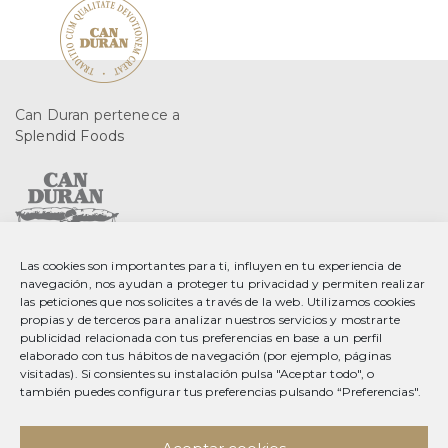
Can Duran pertenece a
Splendid Foods
Las cookies son importantes para ti, influyen en tu experiencia de
C. Gurri, 2 08553 Seva
navegación, nos ayudan a proteger tu privacidad y permiten realizar
Barcelona, Spain
las peticiones que nos solicites a través de la web. Utilizamos cookies
propias y de terceros para analizar nuestros servicios y mostrarte
publicidad relacionada con tus preferencias en base a un perfil
T 34 93 889 23 35
elaborado con tus hábitos de navegación (por ejemplo, páginas
F 34 93 889 20 78
visitadas). Si consientes su instalación pulsa "Aceptar todo", o
info@splendid-foods.com
también puedes configurar tus preferencias pulsando “Preferencias".
Aviso legal