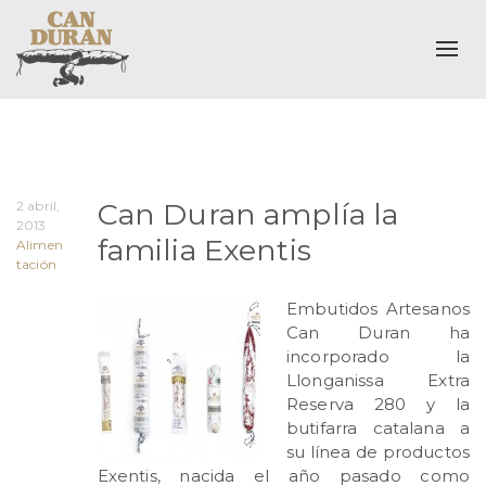
Alte
Can Duran amplía la
2 abril,
2013
familia Exentis
Alimen
tación
Embutidos Artesanos
Can Duran ha
incorporado la
Llonganissa Extra
Reserva 280 y la
butifarra catalana a
su línea de productos
Exentis, nacida el año pasado como