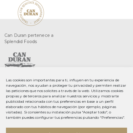
Can Duran pertenece a
Splendid Foods
Las cookies son importantes para ti, influyen en tu experiencia de
C. Gurri, 2 08553 Seva
navegación, nos ayudan a proteger tu privacidad y permiten realizar
Barcelona, Spain
las peticiones que nos solicites a través de la web. Utilizamos cookies
propias y de terceros para analizar nuestros servicios y mostrarte
publicidad relacionada con tus preferencias en base a un perfil
T 34 93 889 23 35
elaborado con tus hábitos de navegación (por ejemplo, páginas
F 34 93 889 20 78
visitadas). Si consientes su instalación pulsa "Aceptar todo", o
info@splendid-foods.com
también puedes configurar tus preferencias pulsando “Preferencias".
Aviso legal