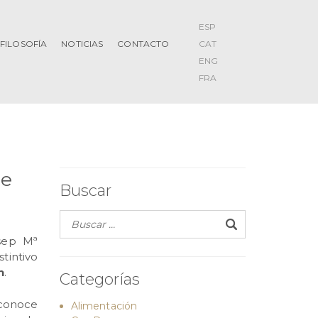
ESP
FILOSOFÍA
NOTICIAS
CONTACTO
CAT
ENG
FRA
de
Buscar
osep Mª
tintivo
n
.
Categorías
econoce
Alimentación