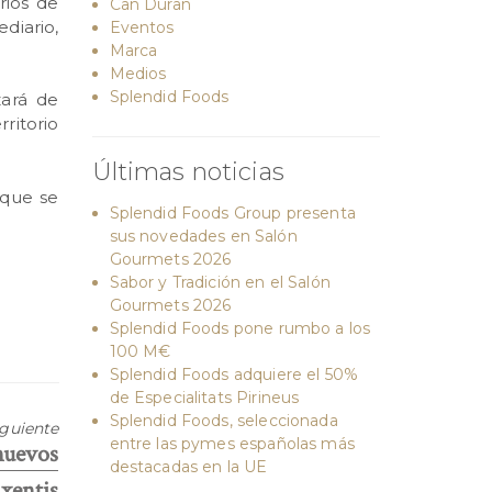
rios de
Can Duran
diario,
Eventos
Marca
Medios
Splendid Foods
zará de
ritorio
Últimas noticias
 que se
Splendid Foods Group presenta
sus novedades en Salón
Gourmets 2026
Sabor y Tradición en el Salón
Gourmets 2026
Splendid Foods pone rumbo a los
100 M€
Splendid Foods adquiere el 50%
de Especialitats Pirineus
Splendid Foods, seleccionada
iguiente
entre las pymes españolas más
nuevos
destacadas en la UE
xentis