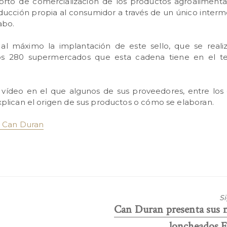
 corto de comercialización de los productos agroalimenta
ducción propia al consumidor a través de un único interme
abo.
 al máximo la implantación de este sello, que se reali
s 280 supermercados que esta cadena tiene en el ter
vídeo en el que algunos de sus proveedores, entre los
plican el origen de sus productos o cómo se elaboran.
e Can Duran
S
Entrada
Can Duran presenta sus 
siguiente:
loncheados E