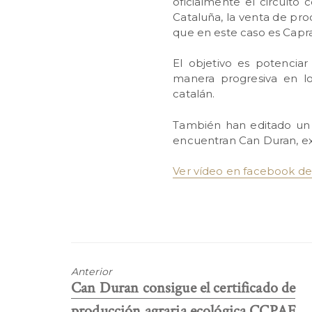
oficialmente el circuito
Cataluña, la venta de pro
que en este caso es Capr
El objetivo es potenciar
manera progresiva en lo
catalán.
También han editado un 
encuentran Can Duran, ex
Ver vídeo en facebook d
Anterior
Entrada
Can Duran consigue el certificado de
anterior:
producción agraria ecológica CCPAE