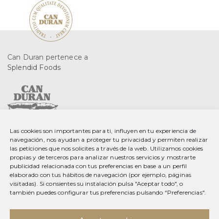
Can Duran pertenece a
Splendid Foods
Las cookies son importantes para ti, influyen en tu experiencia de
C. Gurri, 2 08553 Seva
navegación, nos ayudan a proteger tu privacidad y permiten realizar
Barcelona, Spain
las peticiones que nos solicites a través de la web. Utilizamos cookies
propias y de terceros para analizar nuestros servicios y mostrarte
T 34 93 889 23 35
publicidad relacionada con tus preferencias en base a un perfil
elaborado con tus hábitos de navegación (por ejemplo, páginas
F 34 93 889 20 78
visitadas). Si consientes su instalación pulsa "Aceptar todo", o
info@splendid-foods.com
también puedes configurar tus preferencias pulsando “Preferencias".
Aviso legal