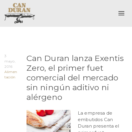
Alte
Can Duran lanza Exentis
3
mayo,
Zero, el primer fuet
2016
Alimen
comercial del mercado
tación
sin ningún aditivo ni
alérgeno
La empresa de
embutidos Can
Duran presenta el