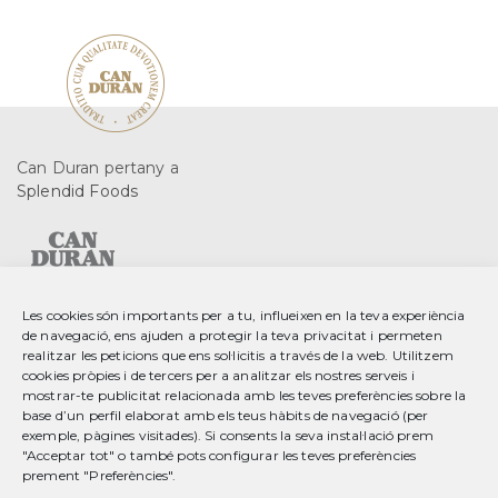
Can Duran pertany a
Splendid Foods
Les cookies són importants per a tu, influeixen en la teva experiència
de navegació, ens ajuden a protegir la teva privacitat i permeten
C. Gurri, 2 08553 Seva
realitzar les peticions que ens sol·licitis a través de la web. Utilitzem
Barcelona, Spain
cookies pròpies i de tercers per a analitzar els nostres serveis i
mostrar-te publicitat relacionada amb les teves preferències sobre la
base d’un perfil elaborat amb els teus hàbits de navegació (per
T 34 93 889 23 35
exemple, pàgines visitades). Si consents la seva instal·lació prem
F 34 93 889 20 78
"Acceptar tot" o també pots configurar les teves preferències
info@splendid-foods.com
prement "Preferències".