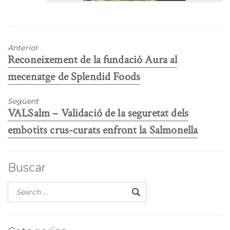
Anterior
Previous
Reconeixement de la fundació Aura al
post:
mecenatge de Splendid Foods
Següent
Next
VALSalm – Validació de la seguretat dels
post:
embotits crus-curats enfront la Salmonella
Buscar