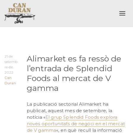
Togg
Alimarket es fa ressò de
21 de
setemb
l’entrada de Splendid
re de
2022
Foods al mercat de V
Can
Duran
gamma
La publicació sectorial Alimarket ha
publicat, aquest mes de setembre, la
notícia «
El grup Splendid Foods explora
noves oportunitats de negoci en el mercat
de V gamma
«, en què recull la informació