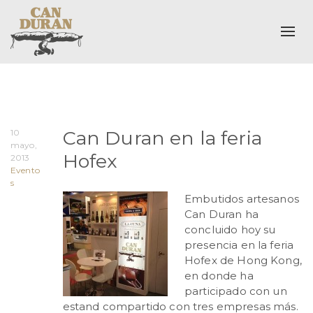
Alte
Can Duran en la feria
10
mayo,
Hofex
2013
Evento
s
Embutidos artesanos
Can Duran ha
concluido hoy su
presencia en la feria
Hofex de Hong Kong,
en donde ha
participado con un
estand compartido con tres empresas más.