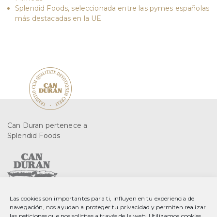
Splendid Foods, seleccionada entre las pymes españolas
más destacadas en la UE
Can Duran pertenece a
Splendid Foods
Las cookies son importantes para ti, influyen en tu experiencia de
C. Gurri, 2 08553 Seva
navegación, nos ayudan a proteger tu privacidad y permiten realizar
Barcelona, Spain
las peticiones que nos solicites a través de la web. Utilizamos cookies